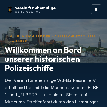
Die „ELBE 27"
Verein für ehemalige
☰
WS-Barkassen e.V.
Museums-Streifenfahrten
Aktuelles
MUSEUMSSCHIFFE DER WASSERSCHUTZPOLIZEI
FAQ
HAMBURG
Willkommen an Bord
Gästebuch
unserer historischen
Polizeischiffe
Der Verein für ehemalige WS-Barkassen e.V.
erhält und betreibt die Museumsschiffe „ELBE
1“ und „ELBE 27“ – und nimmt Sie mit auf
Museums-Streifenfahrt durch den Hamburger